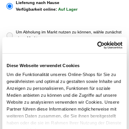
Lieferung nach Hause
Verfügbarkeit online:
Auf Lager
Um Abholung im Markt nutzen zu können, wähle zunächst
einen Markt
Verfügbarkeit:
Jetzt prüfen und Markt auswählen
Diese Webseite verwendet Cookies
Menge
Um die Funktionalität unseres Online-Shops für Sie zu
In den Warenkorb
gewährleisten und optimal zu gestalten sowie Inhalte und
Anzeigen zu personalisieren, Funktionen für soziale
Merken
Medien anbieten zu können und die Zugriffe auf unsere
Website zu analysieren verwenden wir Cookies. Unsere
ZUBEHÖR UND PASSENDE ARTIKEL:
Partner führen diese Informationen möglicherweise mit
weiteren Daten zusammen, die Sie ihnen bereitgestellt
haben oder die sie im Rahmen Ihrer Nutzung der Dienste