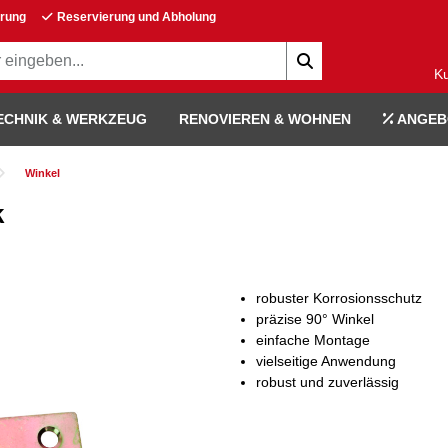
erung
Reservierung und Abholung
K
ECHNIK & WERKZEUG
RENOVIEREN & WOHNEN
ANGEB
Winkel
k
robuster Korrosionsschutz
präzise 90° Winkel
einfache Montage
vielseitige Anwendung
robust und zuverlässig