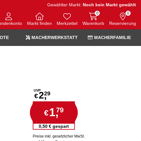
Gewählter Markt:
Noch kein Markt gewählt
0
0
undenkonto
Markt finden
Merkzettel
Warenkorb
Reservierung
OTE
MACHERWERKSTATT
MACHERFAMILIE
UVP
2,
29
€
1,
79
€
0,50 € gespart
Preise inkl. gesetzlicher MwSt.