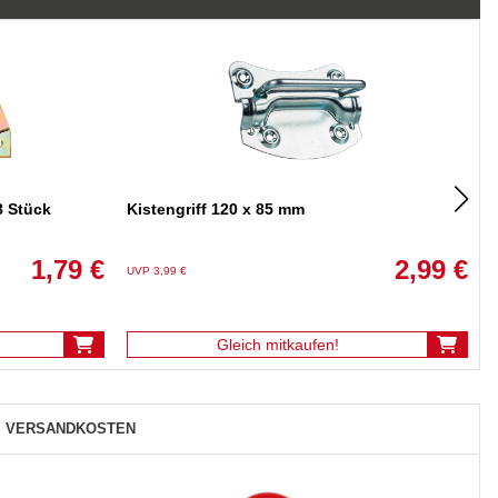
8 Stück
Kistengriff 120 x 85 mm
1,79 €
2,99 €
UVP 3,99 €
U
Gleich mitkaufen!
VERSANDKOSTEN