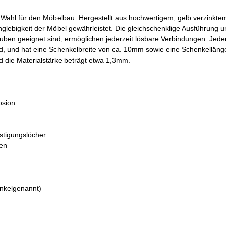
e Wahl für den Möbelbau. Hergestellt aus hochwertigem, gelb verzinktem
glebigkeit der Möbel gewährleistet. Die gleichschenklige Ausführung u
auben geeignet sind, ermöglichen jederzeit lösbare Verbindungen. Jed
ind, und hat eine Schenkelbreite von ca. 10mm sowie eine Schenkelläng
die Materialstärke beträgt etwa 1,3mm.
osion
stigungslöcher
gen
inkelgenannt)