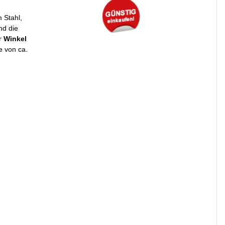
 Stahl,
nd die
er
Winkel
e von ca.