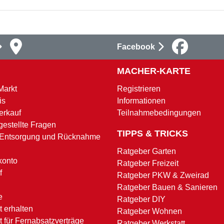
Facebook
MACHER-KARTE
Markt
Registrieren
is
Informationen
erkauf
Teilnahmebedingungen
gestellte Fragen
TIPPS & TRICKS
 Entsorgung und Rücknahme
Ratgeber Garten
konto
Ratgeber Freizeit
f
Ratgeber PKW & Zweirad
Ratgeber Bauen & Sanieren
e
Ratgeber DIY
 erhalten
Ratgeber Wohnen
t für Fernabsatzverträge
Ratgeber Werkstatt