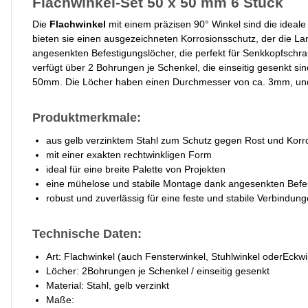
Flachwinkel-Set 50 x 50 mm 6 Stück
Die
Flachwinkel
mit einem präzisen 90° Winkel sind die ideal
bieten sie einen ausgezeichneten Korrosionsschutz, der die Lan
angesenkten Befestigungslöcher, die perfekt für Senkkopfschr
verfügt über 2 Bohrungen je Schenkel, die einseitig gesenkt s
50mm. Die Löcher haben einen Durchmesser von ca. 3mm, und 
Produktmerkmale:
aus gelb verzinktem Stahl zum Schutz gegen Rost und Korr
mit einer exakten rechtwinkligen Form
ideal für eine breite Palette von Projekten
eine mühelose und stabile Montage dank angesenkten Befe
robust und zuverlässig für eine feste und stabile Verbindun
Technische Daten:
Art: Flachwinkel (auch Fensterwinkel, Stuhlwinkel oderEckw
Löcher: 2Bohrungen je Schenkel / einseitig gesenkt
Material: Stahl, gelb verzinkt
Maße: