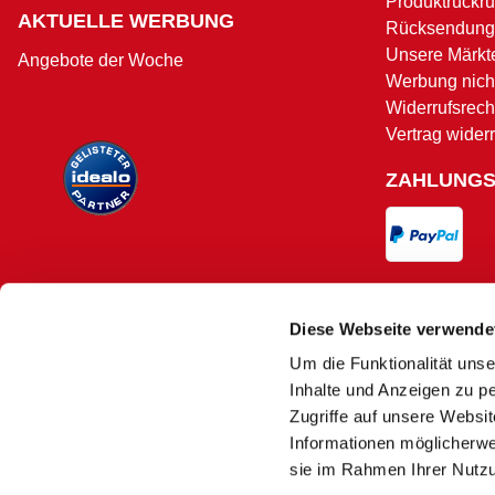
Produktrückru
AKTUELLE WERBUNG
Rücksendung
Unsere Märkt
Angebote der Woche
Werbung nicht
Widerrufsrech
Vertrag wider
ZAHLUNG
VERSAND
Diese Webseite verwende
Um die Funktionalität unse
Versand und 
Inhalte und Anzeigen zu pe
Zugriffe auf unsere Websi
Informationen möglicherwe
sie im Rahmen Ihrer Nutz