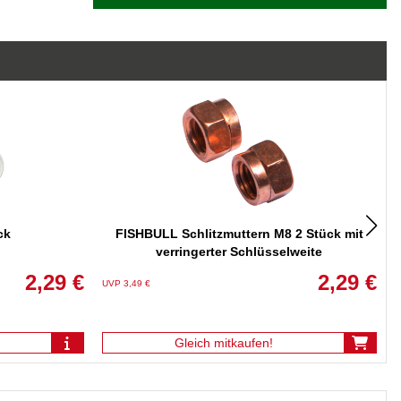
ck
FISHBULL Schlitzmuttern M8 2 Stück mit
verringerter Schlüsselweite
2,29 €
2,29 €
UVP 3,49 €
U
Gleich mitkaufen!