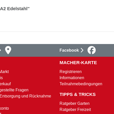
 A2 Edelstahl"
Facebook
MACHER-KARTE
Markt
Registrieren
is
Informationen
erkauf
Teilnahmebedingungen
gestellte Fragen
TIPPS & TRICKS
 Entsorgung und Rücknahme
Ratgeber Garten
konto
Ratgeber Freizeit