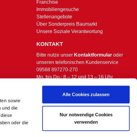
Franchise
Immobiliengesuche
Stellenangebote
Über Sonderpreis Baumarkt
Unsere Soziale Verantwortung
KONTAKT
Bitte nutze unser
Kontaktformular
oder
unseren telefonischen Kundenservice
09568 897270-270
Mo. bis Do.: 8 – 12 und 13 – 16 Uhr
Fr.: 8 – 13 Uhr.
(ausgenommen bundesweite & bayerische
Alle Cookies zulassen
Feiertage)
lten sowie
n und die
Nur notwendige Cookies
 diese
verwenden
aben oder die