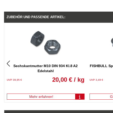
ZUBEHÖR UND PASSENDE ARTIKEL:
Sechskantmutter M10 DIN 934 Kl.8 A2
FISHBULL Spe
Edelstahl
20,00 € / kg
UVP 39,95 €
UVP 3,49 €
Mehr erfahren!
G