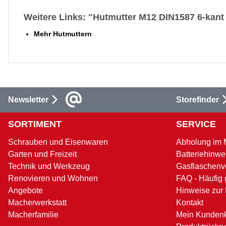
Weitere Links: "Hutmutter M12 DIN1587 6-kant
Mehr Hutmuttern
Newsletter
Storefinder
SORTIMENT
SERVICE
Schrauben und Eisenwaren
Abholung im 
Garten und Freizeit
Batteriehinwe
Technik und Werkzeug
Gasflaschenv
Renovieren und Wohnen
FAQ - Häufig 
Angebote
Hinweise zur
Macherwerkstatt
Kontakt
Macherfamilie
Mein Kunden