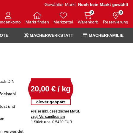
Gewählter Markt:
Noch kein Markt gewählt
0
0
undenkonto
Markt finden
Merkzettel
Warenkorb
Reservierung
OTE
MACHERWERKSTATT
MACHERFAMILIE
ach DIN
20,00 € / kg
Edelstahl
clever gespart
Rost und
Preise inkl. gesetzlicher MwSt.
zzgl. Versandkosten
 am
1 Stück = ca. 0,5420 EUR
en verwendet