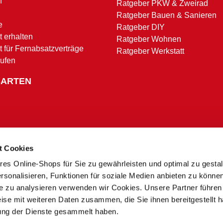
f
Ratgeber PKW & Zweirad
Ratgeber Bauen & Sanieren
e
Ratgeber DIY
 erhalten
Ratgeber Wohnen
t für Fernabsatzverträge
Ratgeber Werkstatt
rufen
SARTEN
t Cookies
res Online-Shops für Sie zu gewährleisten und optimal zu gesta
Zahlungsbedingungen
rsonalisieren, Funktionen für soziale Medien anbieten zu könne
te zu analysieren verwenden wir Cookies. Unsere Partner führen
ise mit weiteren Daten zusammen, die Sie ihnen bereitgestellt h
* Alle Preise in Euro inkl. MwSt. und zzgl. Service- und Versandkosten.
ung der Dienste gesammelt haben.
** Ausgenommen Speditions- und Sperrgutzuschläge