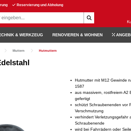
erung
Reservierung und Abholung
K
ECHNIK & WERKZEUG
RENOVIEREN & WOHNEN
ANGEB
Muttern
Hutmuttern
delstahl
Hutmutter mit M12 Gewinde n
1587
aus massivem, rostfreiem A2 
gefertigt
schützt Schraubenenden vor 
Verschmutzung
verhindert Verletzungsgefahr
Schraubenende
wird bei Fahrrädern oder Seil