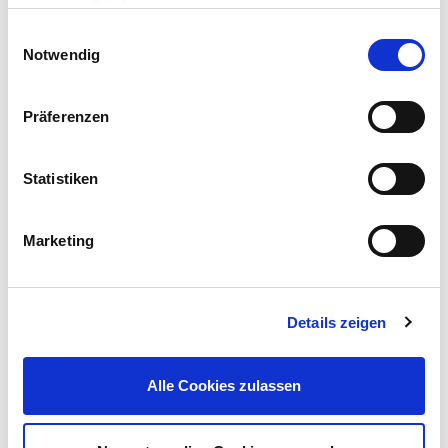
gesammelt haben.
Einwilligungsauswahl
Notwendig
Präferenzen
Pflanztisch aus Holz wetterfest
Statistiken
39,95 €
UVP 49,95 €
Marketing
Gleich mitkaufen!
Details zeigen
Beschreibung
Diese Mini Kreissägeblätter sind die ideale Ergänzung, bzw.
Alle Cookies zulassen
Zubehör für Kleinbohrmaschine, Multifunktionswerkzeug, oder
Gravur-Werkzeug.