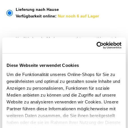
Lieferung nach Hause
Verfügbarkeit online:
Nur noch 6 auf Lager
Um Abholung im Markt nutzen zu können, wähle zunächst
einen Markt
Verfügbarkeit:
Jetzt prüfen und Markt auswählen
Diese Webseite verwendet Cookies
Menge
Um die Funktionalität unseres Online-Shops für Sie zu
gewährleisten und optimal zu gestalten sowie Inhalte und
In den Warenkorb
Anzeigen zu personalisieren, Funktionen für soziale
Medien anbieten zu können und die Zugriffe auf unsere
Merken
Website zu analysieren verwenden wir Cookies. Unsere
Partner führen diese Informationen möglicherweise mit
ZUBEHÖR UND PASSENDE ARTIKEL:
weiteren Daten zusammen, die Sie ihnen bereitgestellt
haben oder die sie im Rahmen Ihrer Nutzung der Dienste