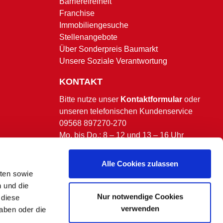
Barrierefreiheit
Franchise
Immobiliengesuche
Stellenangebote
Über Sonderpreis Baumarkt
Unsere Soziale Verantwortung
KONTAKT
Bitte nutze unser
Kontaktformular
oder
unseren telefonischen Kundenservice
09568 897270-270
Mo. bis Do.: 8 – 12 und 13 – 16 Uhr
Fr.: 8 – 13 Uhr.
(ausgenommen bundesweite & bayerische
Alle Cookies zulassen
Feiertage)
lten sowie
n und die
Nur notwendige Cookies
 diese
verwenden
aben oder die