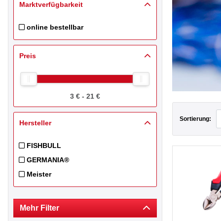
Marktverfügbarkeit
online bestellbar
Filtern nach Online Inventory Pricebook: online bestellbar
Preis
3 € - 21 €
Sortierung:
Hersteller
FISHBULL
Filtern nach Hersteller: FISHBULL
GERMANIA®
Filtern nach Hersteller: GERMANIA®
Meister
Filtern nach Hersteller: Meister
Mehr Filter