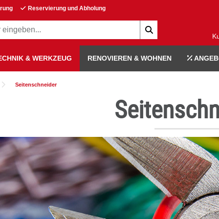
erung
Reservierung und Abholung
K
ECHNIK & WERKZEUG
RENOVIEREN & WOHNEN
ANGEB
Seitenschneider
Seitenschn