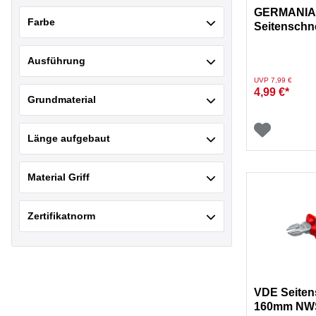
GERMANI
Farbe
Seitenschn
Werkzeug 
Ausführung
Preis reduziert von
auf
UVP 7,99 €
4,99 €*
Grundmaterial
Länge aufgebaut
Material Griff
Zertifikatnorm
VDE Seiten
160mm NWS