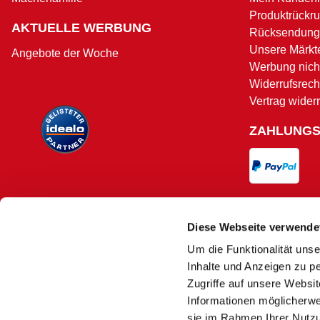
Produktrückru
AKTUELLE WERBUNG
Rücksendung
Unsere Märkt
Angebote der Woche
Werbung nicht
Widerrufsrech
Vertrag wider
ZAHLUNG
VERSAND
Diese Webseite verwende
Um die Funktionalität unse
Versand und 
Inhalte und Anzeigen zu pe
Zugriffe auf unsere Websi
Informationen möglicherwe
sie im Rahmen Ihrer Nutz