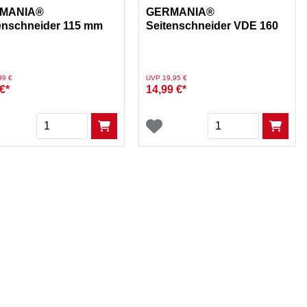
MANIA®
GERMANIA®
enschneider 115 mm
Seitenschneider VDE 160
mm
duziert von
auf
Preis reduziert von
auf
99 €
UVP 19,95 €
€*
14,99 €*
Menge
Menge