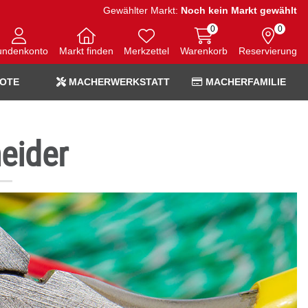
Gewählter Markt:
Noch kein Markt gewählt
0
0
undenkonto
Markt finden
Merkzettel
Warenkorb
Reservierung
OTE
MACHERWERKSTATT
MACHERFAMILIE
eider