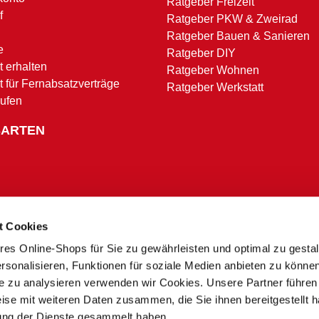
Ratgeber Freizeit
f
Ratgeber PKW & Zweirad
Ratgeber Bauen & Sanieren
e
Ratgeber DIY
 erhalten
Ratgeber Wohnen
t für Fernabsatzverträge
Ratgeber Werkstatt
rufen
SARTEN
t Cookies
res Online-Shops für Sie zu gewährleisten und optimal zu gesta
Zahlungsbedingungen
rsonalisieren, Funktionen für soziale Medien anbieten zu könne
te zu analysieren verwenden wir Cookies. Unsere Partner führen
ise mit weiteren Daten zusammen, die Sie ihnen bereitgestellt h
* Alle Preise in Euro inkl. MwSt. und zzgl. Service- und Versandkosten.
ung der Dienste gesammelt haben.