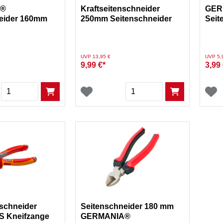
A®
Kraftseitenschneider
GER
eider 160mm
250mm Seitenschneider
Seit
Zangen
Zange
Preis reduziert von
auf
Preis re
UVP 13,95 €
UVP 5,
9,99 €*
3,99 
Menge
Menge
schneider
Seitenschneider 180 mm
 Kneifzange
GERMANIA®