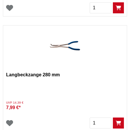
Menge
Langbeckzange 280 mm
Preis reduziert von
auf
UVP 14,39 €
7,99 €*
Menge