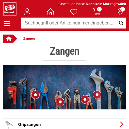
Gewählter Markt:
Noch kein Markt gewählt
0
0
Zangen
llbar
Zangen
Gripzangen