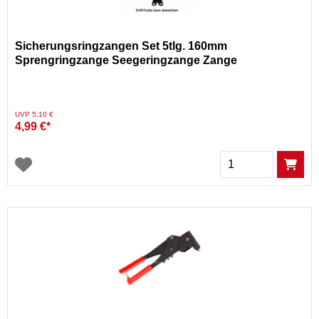
Sicherungsringzangen Set 5tlg. 160mm
Sprengringzange Seegeringzange Zange
Preis reduziert von
auf
UVP 5,10 €
4,99 €*
Menge