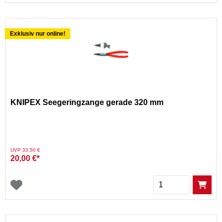
Exklusiv nur online!
KNIPEX Seegeringzange gerade 320 mm
Preis reduziert von
auf
UVP 33,50 €
20,00 €*
Menge