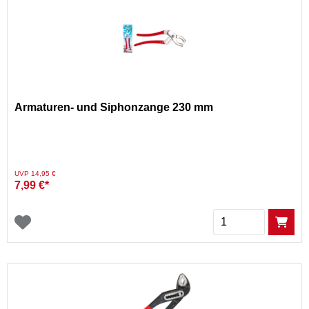
Armaturen- und Siphonzange 230 mm
Preis reduziert von
auf
UVP 14,95 €
7,99 €*
Menge