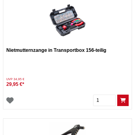
Nietmutternzange in Transportbox 156-teilig
Preis reduziert von
auf
UVP 34,95 €
29,95 €*
Menge