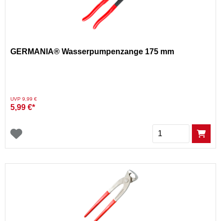
GERMANIA® Wasserpumpenzange 175 mm
Preis reduziert von
auf
UVP 9,99 €
5,99 €*
Menge