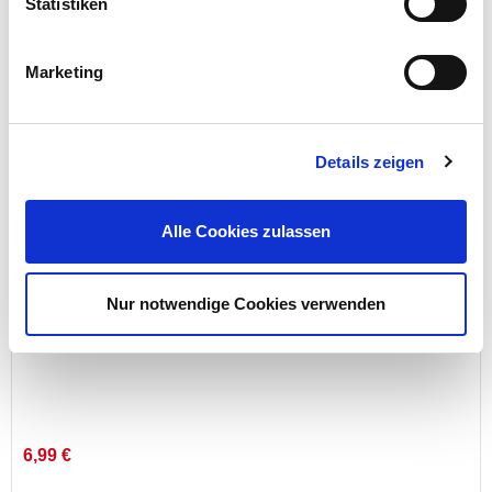
Statistiken
Preis reduziert von
auf
UVP 6,19 €
5,99 €*
Marketing
Menge
Details zeigen
Alle Cookies zulassen
Nur notwendige Cookies verwenden
Revolverlochzange 230 mm
6,99 €