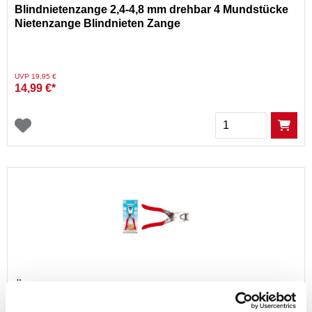
Blindnietenzange 2,4-4,8 mm drehbar 4 Mundstücke
Nietenzange Blindnieten Zange
Preis reduziert von
auf
UVP 19,95 €
14,99 €*
Menge
Ösenzange mit 100 Rundösen