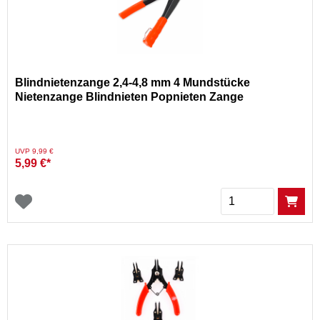
Blindnietenzange 2,4-4,8 mm 4 Mundstücke
Nietenzange Blindnieten Popnieten Zange
Preis reduziert von
auf
UVP 9,99 €
5,99 €*
Menge