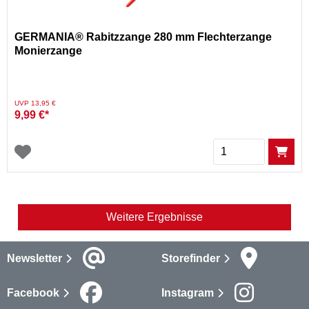
GERMANIA® Rabitzzange 280 mm Flechterzange
Monierzange
Preis reduziert von
auf
UVP 13,95 €
9,99 €*
Menge
Weitere Ergebnisse
Newsletter
Storefinder
Facebook
Instagram