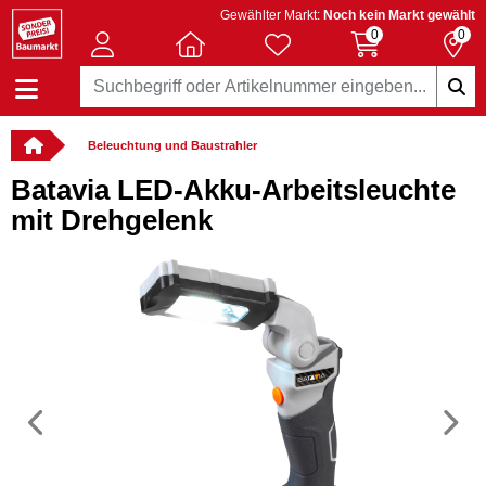
Gewählter Markt:
Noch kein Markt gewählt
0
0
Beleuchtung und Baustrahler
Batavia LED-Akku-Arbeitsleuchte
mit Drehgelenk
Vorheriges
N