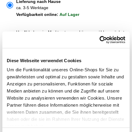
Lieferung nach Hause
ca. 3-5 Werktage
Verfügbarkeit online:
Auf Lager
Um Abholung im Markt nutzen zu können, wähle zunächst
einen Markt
Verfügbarkeit:
Jetzt prüfen und Markt auswählen
Diese Webseite verwendet Cookies
Menge
Um die Funktionalität unseres Online-Shops für Sie zu
In den Warenkorb
gewährleisten und optimal zu gestalten sowie Inhalte und
Anzeigen zu personalisieren, Funktionen für soziale
Medien anbieten zu können und die Zugriffe auf unsere
Merken
Website zu analysieren verwenden wir Cookies. Unsere
Partner führen diese Informationen möglicherweise mit
ZUBEHÖR UND PASSENDE ARTIKEL:
weiteren Daten zusammen, die Sie ihnen bereitgestellt
haben oder die sie im Rahmen Ihrer Nutzung der Dienste
gesammelt haben.