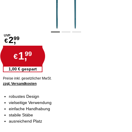
UVP
2,
99
€
1,
99
€
1,00 € gespart
Preise inkl. gesetzlicher MwSt.
zzgl. Versandkosten
robustes Design
vielseitige Verwendung
einfache Handhabung
stabile Stäbe
ausreichend Platz