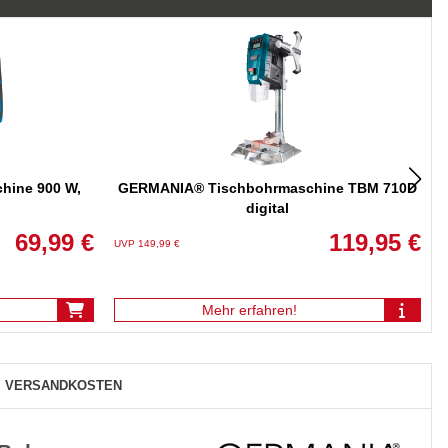
hine 900 W,
GERMANIA® Tischbohrmaschine TBM 710D
digital
69,99 €
119,95 €
UVP 149,99 €
U
Mehr erfahren!
VERSANDKOSTEN