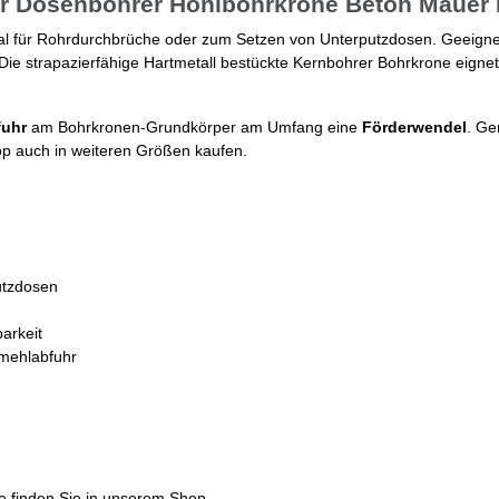
 Dosenbohrer Hohlbohrkrone Beton Mauer 
 für Rohrdurchbrüche oder zum Setzen von Unterputzdosen. Geeignet 
Die strapazierfähige Hartmetall bestückte Kernbohrer Bohrkrone eignet 
fuhr
am Bohrkronen-Grundkörper am Umfang eine
Förderwendel
. Ge
p auch in weiteren Größen kaufen.
utzdosen
arkeit
mehlabfuhr
e finden Sie in unserem Shop