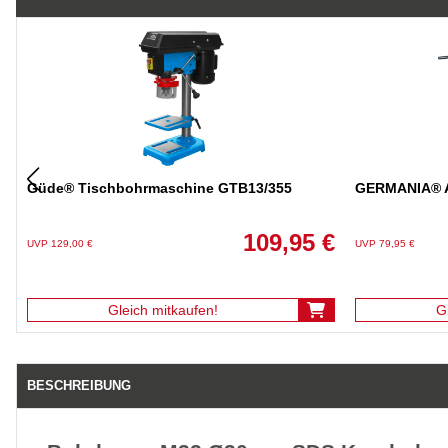
Güde® Tischbohrmaschine GTB13/355
GERMANIA® A
109,95 €
UVP 129,00 €
UVP 79,95 €
Gleich mitkaufen!
G
BESCHREIBUNG