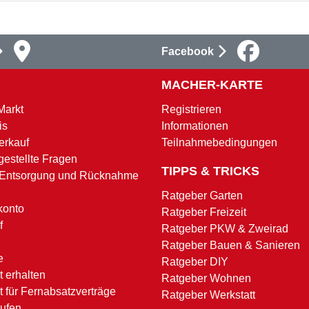
Facebook
MACHER-KARTE
Markt
Registrieren
is
Informationen
erkauf
Teilnahmebedingungen
gestellte Fragen
TIPPS & TRICKS
 Entsorgung und Rücknahme
Ratgeber Garten
konto
Ratgeber Freizeit
f
Ratgeber PKW & Zweirad
Ratgeber Bauen & Sanieren
e
Ratgeber DIY
 erhalten
Ratgeber Wohnen
t für Fernabsatzverträge
Ratgeber Werkstatt
rufen