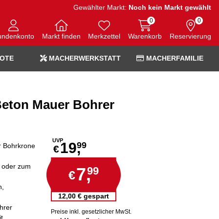
Gewählter Markt:
Noch kein Markt gewählt
0
0
undenkonto
Markt finden
Merkzettel
Warenkorb
Reservierung
OTE
MACHERWERKSTATT
MACHERFAMILIE
eton Mauer Bohrer
UVP
19,
99
r Bohrkrone
€
e oder zum
7,
99
€
n,
12,00 € gespart
hrer
Preise inkl. gesetzlicher MwSt.
t