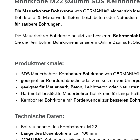
Bohrkrone M22 Ø30mm SDS Kernbohrer
Die
Mauerbohrer
Bohrkrone
von GERMANIA® eignet sich ideal
Bohrkrone für Mauerwerk, Beton, Leichtbeton oder Naturstein. 
für saubere Bohrungen.
Die Mauerbohrer Bohrkrone besitzt zur besseren
Bohrmehlab
Sie die Kernbohrer Bohrkrone in unserem Online Baumarkt Sho
Produktmerkmale:
SDS Mauerbohrer, Kernbohrer Bohrkrone von GERMANIA®
geeignet für Rohrdurchbrüche oder zum setzen von Unterp
geeignet für Mauerwerk, Beton, Leichtbeton oder Naturstein
Hartmetall bestückte Mauerbohrer Bohrkrone für lange Haltb
Kernbohrer Bohrkrone mit Förderwendel zur besseren Bohr
Technische Daten:
Bohraufnahme des Kernbohrers: M 22
Länge des Dosenbohrers: ca. 700 mm
ACHTUNG: Aufnahme nicht im Lieferumfang enthalten, dies