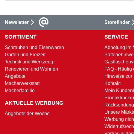
Newsletter
Storefinder
SORTIMENT
SERVICE
Schrauben und Eisenwaren
Abholung im 
Garten und Freizeit
Batteriehinwe
Technik und Werkzeug
Gasflaschenv
Renovieren und Wohnen
FAQ - Häufig 
Angebote
Hinweise zur
Macherwerkstatt
Kontakt
Macherfamilie
Mein Kunden
Produktrückru
AKTUELLE WERBUNG
Rücksendung
Unsere Märkt
Angebote der Woche
Werbung nicht
Widerrufsrech
Vertrag wider