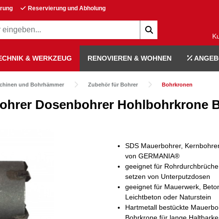
erung
Reservierung und Abholung
K
ECHNIK & WERKZEUG
RENOVIEREN & WOHNEN
ANGEB
chinen und Bohrhämmer
Zubehör für Bohrer
Bohrkronen
hrer Dosenbohrer Hohlbohrkrone B
SDS Mauerbohrer, Kernbohre
von GERMANIA®
geeignet für Rohrdurchbrüch
setzen von Unterputzdosen
geeignet für Mauerwerk, Beto
Leichtbeton oder Naturstein
Hartmetall bestückte Mauerbo
Bohrkrone für lange Haltbarkei