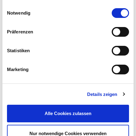
Einwilligungsauswahl
Notwendig
Präferenzen
Güde® Tischbohrmaschine GTB13/355
Statistiken
109,95 €
UVP 129,00 €
Marketing
Gleich mitkaufen!
Details zeigen
Beschreibung
Der Holzspiralbohrer ist aus hochwertigen CV-Stahl in
Industriequalität gefertigt.
Alle Cookies zulassen
mehr
Nur notwendige Cookies verwenden